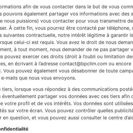
ormations afin de vous contacter dans le but de vous comm
us pouvons également partager vos informations avec des so
ue nous puissions) vous contacter pour vous transmettre de
ser. À cette fin, vous pourrez être contacté par téléphone, 
 suivantes contractuelle, notre intérêt légitime à garantir 
rsque celui-ci est requis. Vous avez le droit de nous deman
ent, à tout moment, nous demander de ne pas partager vo
s pouvez exercer ces droits (droit à l’oubli ou limitation d
entes, en écrivant à l’adresse contact@bpclim.com ou encor
-ci. Vous pouvez également vous désabonner de toute campa
es e-mails que nous vous envoyons.
e tiers, lorsque vous répondez à des communications postée
éventuellement partager vos données avec ces tiers afin d
de votre profil et de vos intérêts. Vos données sont utilisée
cités sur votre écran. Vous pouvez contrôler quelles publici
r en question, et vous pouvez aussi consulter le centre d’ai
onfidentialité