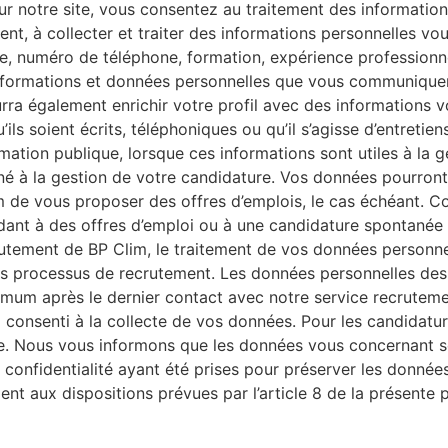
ur notre site, vous consentez au traitement des informatio
ent, à collecter et traiter des informations personnelles 
e, numéro de téléphone, formation, expérience professionne
s informations et données personnelles que vous communiqu
rra également enrichir votre profil avec des informations 
ils soient écrits, téléphoniques ou qu’il s’agisse d’entreti
mation publique, lorsque ces informations sont utiles à la 
tiné à la gestion de votre candidature. Vos données pourron
de vous proposer des offres d’emplois, le cas échéant. Comp
ant à des offres d’emploi ou à une candidature spontanée e
utement de BP Clim, le traitement de vos données personnell
es processus de recrutement. Les données personnelles des 
um après le dernier contact avec notre service recrutemen
onsenti à la collecte de vos données. Pour les candidature
se. Nous vous informons que les données vous concernant so
de confidentialité ayant été prises pour préserver les donné
 aux dispositions prévues par l’article 8 de la présente po